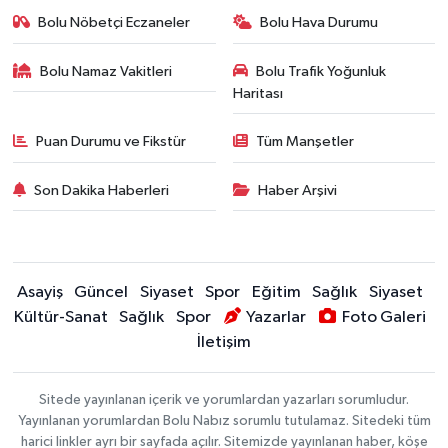
Bolu Nöbetçi Eczaneler
Bolu Hava Durumu
Bolu Namaz Vakitleri
Bolu Trafik Yoğunluk
Haritası
Puan Durumu ve Fikstür
Tüm Manşetler
Son Dakika Haberleri
Haber Arşivi
Asayiş
Güncel
Siyaset
Spor
Eğitim
Sağlık
Siyaset
Kültür-Sanat
Sağlık
Spor
Yazarlar
Foto Galeri
İletişim
Sitede yayınlanan içerik ve yorumlardan yazarları sorumludur.
Yayınlanan yorumlardan Bolu Nabız sorumlu tutulamaz. Sitedeki tüm
harici linkler ayrı bir sayfada açılır. Sitemizde yayınlanan haber, köşe