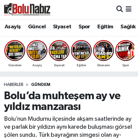
Asayiş
Bolu Nöbetçi Eczaneler
Asayiş
Güncel
Siyaset
Spor
Eğitim
Sağlık
Güncel
Bolu Hava Durumu
Bolu Namaz Vakitleri
Gündem
Asayiş
Siyaset
Eğitim
Ekonomi
Spor
Bolu Trafik Yoğunluk Haritası
HABERLER
GÜNDEM
Süper Lig Puan Durumu ve Fikstür
Bolu’da muhteşem ay ve
Tüm Manşetler
yıldız manzarası
Son Dakika Haberleri
Bolu’nun Mudurnu ilçesinde akşam saatlerinde ay
ve parlak bir yıldızın aynı karede buluşması görsel
Haber Arşivi
şölen sundu. Türk bayrağının simgesi olan ay-