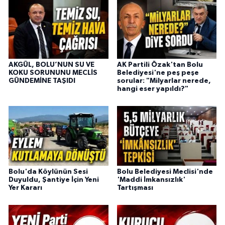
AKGÜL, BOLU’NUN SU VE
AK Partili Özak'tan Bolu
KOKU SORUNUNU MECLİS
Belediyesi'ne peş peşe
GÜNDEMİNE TAŞIDI
sorular: "Milyarlar nerede,
hangi eser yapıldı?"
Bolu'da Köylünün Sesi
Bolu Belediyesi Meclisi'nde
Duyuldu, Şantiye İçin Yeni
'Maddi İmkansızlık'
Yer Kararı
Tartışması