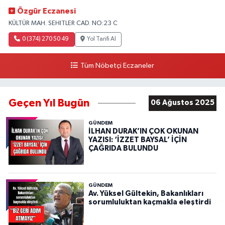
Özgür Eczanesi
KÜLTÜR MAH. SEHITLER CAD. NO:23 C
0 (374) 270 50 49
Yol Tarifi Al
Tüm Nöbetçi Eczaneler
Geçen Yıl Bugün
06 Ağustos 2025
GÜNDEM
İLHAN DURAK’IN ÇOK OKUNAN
YAZISI: ‘İZZET BAYSAL’ İÇİN
ÇAĞRIDA BULUNDU
GÜNDEM
Av. Yüksel Gültekin, Bakanlıkları
sorumluluktan kaçmakla eleştirdi