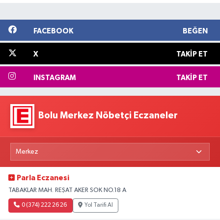
FACEBOOK
BEĞEN
X
TAKIP ET
INSTAGRAM
TAKIP ET
Bolu Merkez Nöbetçi Eczaneler
Parla Eczanesi
TABAKLAR MAH. REŞAT AKER SOK NO.18 A
0 (374) 222 26 26
Yol Tarifi Al