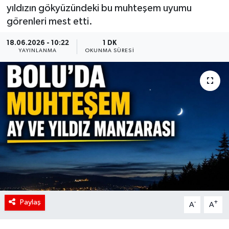
yıldızın gökyüzündeki bu muhteşem uyumu
görenleri mest etti.
18.06.2026 - 10:22
1 DK
YAYINLANMA
OKUNMA SÜRESI
Paylaş
-
+
A
A