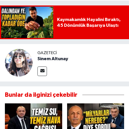
Kaymakamlık Hayalini Bıraktı,
45 Dönümlük Başarıya Ulaştı
GAZETECI
Sinem Altunay
Bunlar da ilginizi çekebilir