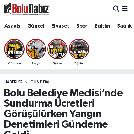
Asayiş
Bolu Nöbetçi Eczaneler
Asayiş
Güncel
Siyaset
Spor
Eğitim
Sağlık
Güncel
Bolu Hava Durumu
Bolu Namaz Vakitleri
Gündem
Asayiş
Siyaset
Eğitim
Bolu Trafik Yoğunluk Haritası
HABERLER
GÜNDEM
Süper Lig Puan Durumu ve Fikstür
Bolu Belediye Meclisi’nde
Tüm Manşetler
Sundurma Ücretleri
Görüşülürken Yangın
Son Dakika Haberleri
Denetimleri Gündeme
Haber Arşivi