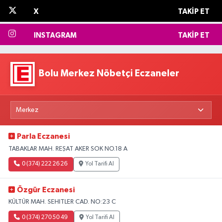
X
TAKIP ET
INSTAGRAM
TAKIP ET
Bolu Merkez Nöbetçi Eczaneler
Parla Eczanesi
TABAKLAR MAH. REŞAT AKER SOK NO.18 A
0 (374) 222 26 26
Yol Tarifi Al
Özgür Eczanesi
KÜLTÜR MAH. SEHITLER CAD. NO:23 C
0 (374) 270 50 49
Yol Tarifi Al