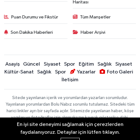
Haritası
Puan Durumu ve Fikstür
Tüm Manşetler
Son Dakika Haberleri
Haber Arşivi
Asayiş
Güncel
Siyaset
Spor
Eğitim
Sağlık
Siyaset
Kültür-Sanat
Sağlık
Spor
Yazarlar
Foto Galeri
İletişim
Sitede yayınlanan içerik ve yorumlardan yazarları sorumludur.
Yayınlanan yorumlardan Bolu Nabız sorumlu tutulamaz. Sitedeki tüm
harici linkler ayrı bir sayfada açılır. Sitemizde yayınlanan haber, köşe
yazıları ve fotoğraflar izin alınmaksızın kaynak gösterilse dahi,
En iyi site deneyimi sağlamak için çerezlerden
herhangi bir ortamda kullanılamaz ve yayınlanamaz
faydalanıyoruz. Detaylar için lütfen tıklayın.