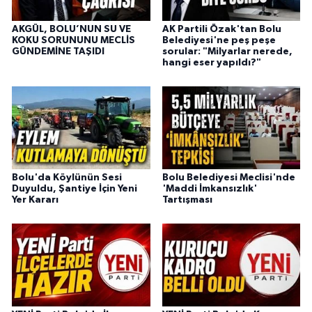
AKGÜL, BOLU’NUN SU VE
AK Partili Özak'tan Bolu
KOKU SORUNUNU MECLİS
Belediyesi'ne peş peşe
GÜNDEMİNE TAŞIDI
sorular: "Milyarlar nerede,
hangi eser yapıldı?"
Bolu'da Köylünün Sesi
Bolu Belediyesi Meclisi'nde
Duyuldu, Şantiye İçin Yeni
'Maddi İmkansızlık'
Yer Kararı
Tartışması