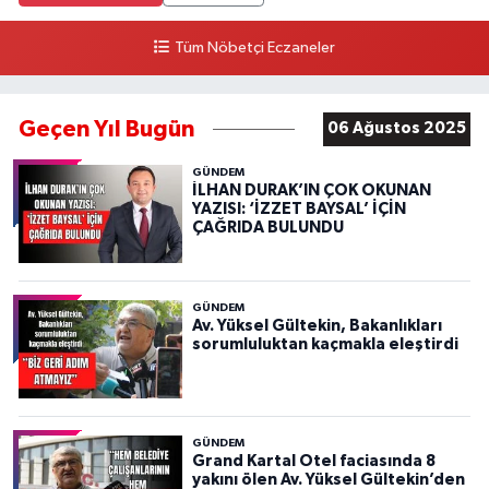
Tüm Nöbetçi Eczaneler
Geçen Yıl Bugün
06 Ağustos 2025
GÜNDEM
İLHAN DURAK’IN ÇOK OKUNAN
YAZISI: ‘İZZET BAYSAL’ İÇİN
ÇAĞRIDA BULUNDU
GÜNDEM
Av. Yüksel Gültekin, Bakanlıkları
sorumluluktan kaçmakla eleştirdi
GÜNDEM
Grand Kartal Otel faciasında 8
yakını ölen Av. Yüksel Gültekin’den